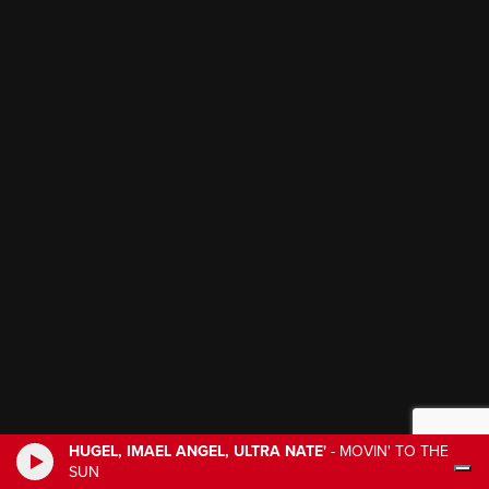
HUGEL, IMAEL ANGEL, ULTRA NATE'
-
MOVIN' TO THE
SUN