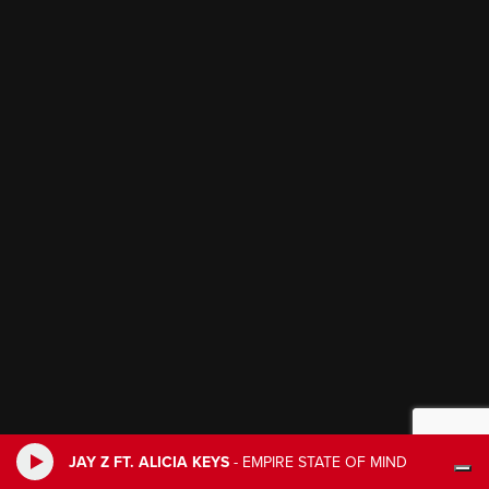
JAY Z FT. ALICIA KEYS
-
EMPIRE STATE OF MIND