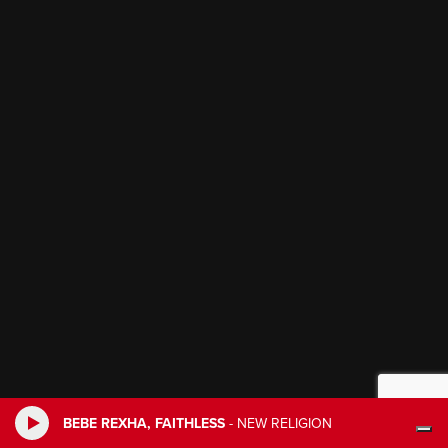
BEBE REXHA, FAITHLESS
-
NEW RELIGION