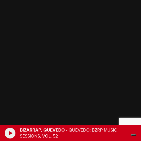
BIZARRAP, QUEVEDO
-
QUEVEDO: BZRP MUSIC
SESSIONS, VOL. 52