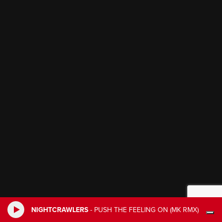
NIGHTCRAWLERS
-
PUSH THE FEELING ON (MK RMX)