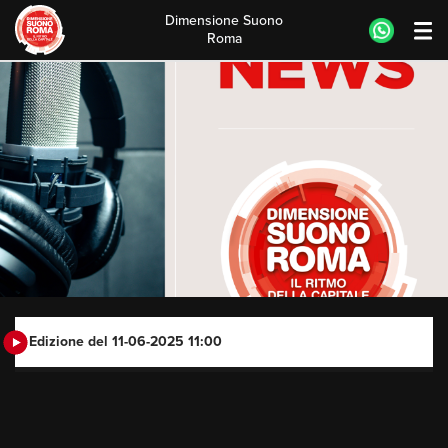
Dimensione Suono
Roma
Skip
to
content
Edizione del 11-06-2025 11:00