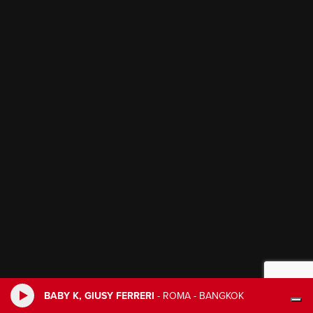
BABY K, GIUSY FERRERI
-
ROMA - BANGKOK