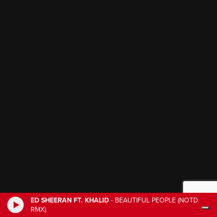
ED SHEERAN FT. KHALID
-
BEAUTIFUL PEOPLE (NOTD
RMX)