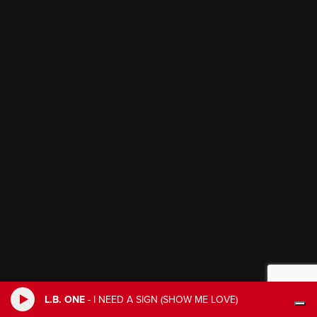
L.B. ONE
-
I NEED A SIGN (SHOW ME LOVE)