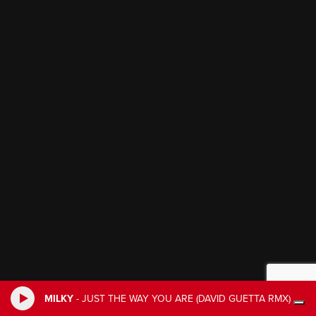
MILKY
-
JUST THE WAY YOU ARE (DAVID GUETTA RMX)