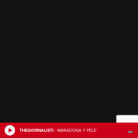
THEGIORNALISTI
-
MARADONA Y PELE'