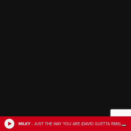
MILKY
-
JUST THE WAY YOU ARE (DAVID GUETTA RMX)