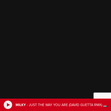
MILKY
-
JUST THE WAY YOU ARE (DAVID GUETTA RMX)