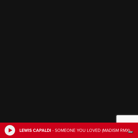
LEWIS CAPALDI
-
SOMEONE YOU LOVED (MADISM RMX)