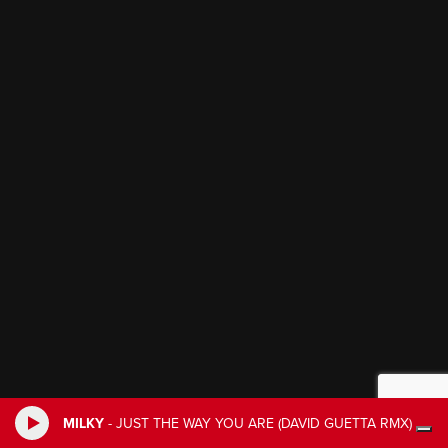
MILKY
-
JUST THE WAY YOU ARE (DAVID GUETTA RMX)