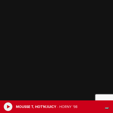
MOUSSE T, HOT'N'JUICY
-
HORNY '98