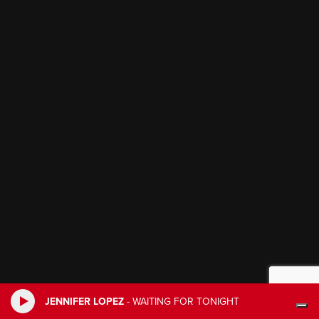
JENNIFER LOPEZ
-
WAITING FOR TONIGHT