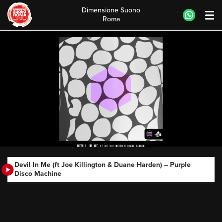
Dimensione Suono
Roma
Skip
to
content
Devil In Me (ft Joe Killington & Duane Harden) – Purple
Disco Machine