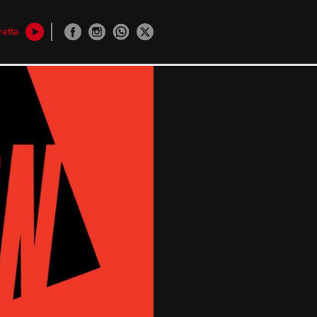
retta