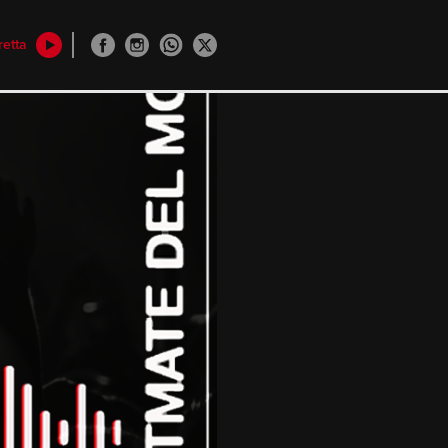
retta