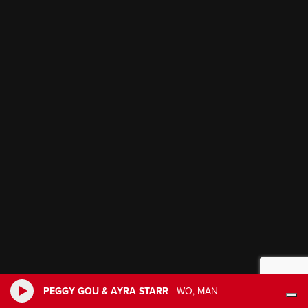
PEGGY GOU & AYRA STARR
-
WO, MAN