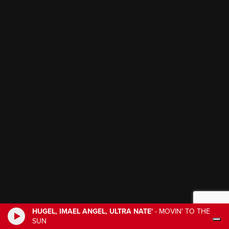
HUGEL, IMAEL ANGEL, ULTRA NATE'
-
MOVIN' TO THE
SUN