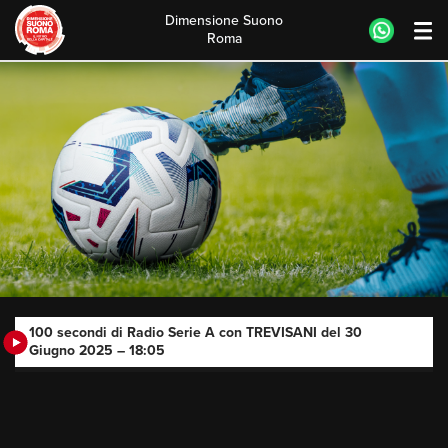
Dimensione Suono
Roma
Skip
to
content
100 secondi di Radio Serie A con TREVISANI del 30
Giugno 2025 – 18:05