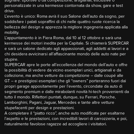
sognare: sportive o da competizione, artigianali, esclusive o
personalizzate in una kermesse contornata da show, gare e test
drive.
L’evento è unico: Roma avrà il suo Salone dell’auto da sogno, per
soddisfare i palati sopraffini di chi nelle quattro ruote ricerca la
bellezza del design e apprezza la migliore ingegneria applicata alla
mobility.
L’appuntamento è in Fiera Roma, dal 10 al 12 ottobre e sarà una
kermesse dei motori inedita per la Capitale. Si chiamerà SUPERCAR
e sarà un salone dedicato agli appassionati, agli addetti ai lavori e a
chi desidera avvicinarsi all’affascinante mondo delle auto nate per
stupire.
SUPERCAR apre le porte all’eccellenza del mondo dell’auto e offre
la possibilità di vedere da vicino esemplari unici, artigianali e da
collezione, ma anche vetture da competizione – dalle coupé alle
GT – e prestigiosi esemplari che gli “owners” porteranno fuori dai
propri garage appositamente per l’evento, circondate da auto di
segmento premium e dalle mirabolanti novità hi-tech provenienti da
tutto il mondo. Riflettori puntati, dunque, su Ferrari, Porsche,
Lamborghini, Pagani, Jaguar, Mercedes e tante altre vetture
stupefacenti per design e prestazioni.
A completare il “piatto ricco”, anche auto modificate per esaltarne
l’aspetto e le prestazioni, con incredibili lavori di carrozzeria, e poi,
naturalmente favolose ragazze ad accogliere i visitatori.