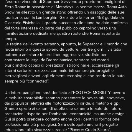
L’esordio vincente di Supercar è avvenuto proprio nei padiglioni di
Fiera Roma: in occasione di Motodays, lo scorso marzo, Roma Auto
Show ha allestito un grande stand offrendo un assaggio delle sue
fuoriserie, con la Lamborghini Gallardo e la Ferrari 458 guidata da
Giancarlo Fisichella. Il grande successo allo stand ha dato conferma
del forte interesse da parte del pubblico capitolino verso una
manifestazione dedicata alle quattro ruote che Roma aspetta da
tempo.
Le regine dell’evento saranno, appunto, le Supercar e il mondo che
ruota intorno a queste splendide vetture: per tre giorni i visitatori
potranno ammirare le loro linee aggressive, studiate per
contrastare le leggi dell’aerodinamica, scrutare nei motori
pluricilindrici capaci di prestazioni straordinarie, accarezzare gli
interni sartoriali realizzati con materiali sempre più pregiati e
meravigliarsi davanti agli elementi tecnologici che rendono le auto
sempre più “connected”.
Un intero padiglione sarà dedicato all’ECOTECH MOBILITY, ovvero
la mobilità sostenibile: saranno presentate le novità più innovative,
dai propulsori elettrici alle motorizzazioni ibride, a metano e gpl.
Grande spazio ai canoni di quelle che saranno le auto del futuro:
prestazioni, rispetto per l’ambiente, economicità, ma anche design.
Qui si potrà prendere contatto anche con i centri di formazione
professionale più prestigiosi. Sarà sviluppato anche il progetto
educazione alla sicurezza stradale “Piacere: Guido Sicuro”,