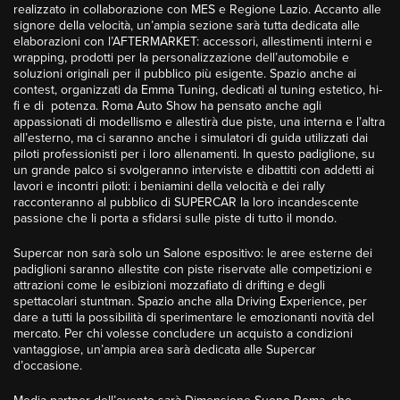
realizzato in collaborazione con MES e Regione Lazio. Accanto alle
signore della velocità, un’ampia sezione sarà tutta dedicata alle
elaborazioni con l’AFTERMARKET: accessori, allestimenti interni e
wrapping, prodotti per la personalizzazione dell’automobile e
soluzioni originali per il pubblico più esigente. Spazio anche ai
contest, organizzati da Emma Tuning, dedicati al tuning estetico, hi-
fi e di potenza. Roma Auto Show ha pensato anche agli
appassionati di modellismo e allestirà due piste, una interna e l’altra
all’esterno, ma ci saranno anche i simulatori di guida utilizzati dai
piloti professionisti per i loro allenamenti. In questo padiglione, su
un grande palco si svolgeranno interviste e dibattiti con addetti ai
lavori e incontri piloti: i beniamini della velocità e dei rally
racconteranno al pubblico di SUPERCAR la loro incandescente
passione che li porta a sfidarsi sulle piste di tutto il mondo.
Supercar non sarà solo un Salone espositivo: le aree esterne dei
padiglioni saranno allestite con piste riservate alle competizioni e
attrazioni come le esibizioni mozzafiato di drifting e degli
spettacolari stuntman. Spazio anche alla Driving Experience, per
dare a tutti la possibilità di sperimentare le emozionanti novità del
mercato. Per chi volesse concludere un acquisto a condizioni
vantaggiose, un’ampia area sarà dedicata alle Supercar
d’occasione.