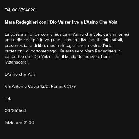
Tel. 06.6794620
Mara Redeghieri con i Dio Valzer live a L’Asino Che Vola
La poesia si fonde con la musica all’Asino che vola, da anni ormai
una delle sedi più in voga per concerti live, spettacoli teatrali,
presentazione di libri, mostre fotografiche, mostre d’arte,
proiezioni di cortometraggi. Questa sera Mara Redeghieri in
concerto con i Dio Valzer per il lancio del nuovo album
“Attanadarà”.
L’Asino che Vola
Via Antonio Coppi 12/D, Roma, 00179
Tel.
067851563
Inizio ore 21.00