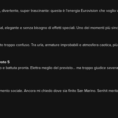
lle, divertente, super trascinante: questa è l’energia Eurovision che voglio
mal, elegante e senza bisogno di effetti speciali. Uno dei momenti più since
 troppo confuso. Tra urla, armature improbabili e atmosfera caotica, più c
voto 5
 battuta pronta. Elettra meglio del previsto… ma troppo giudice severa e
ento sociale. Ancora mi chiedo dove sia finito San Marino. Senhit meritav