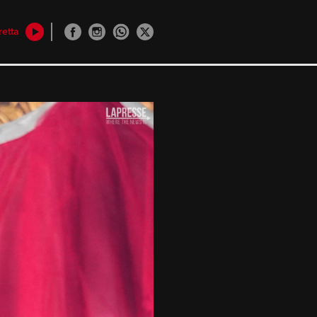
retta