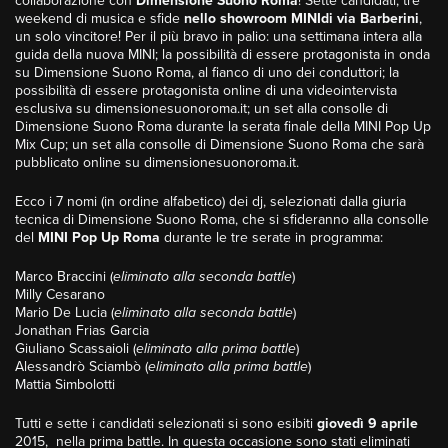
collaborazione con
Dimensione Suono Roma
! Sette candidati, tre
weekend di musica e sfide
nello showroom MINIdi via Barberini
,
un solo vincitore! Per il più bravo in palio: una settimana intera alla
guida della nuova MINI; la possibilità di essere protagonista in onda
su Dimensione Suono Roma, al fianco di uno dei conduttori; la
possibilità di essere protagonista online di una videointervista
esclusiva su dimensionesuonoroma.it; un set alla consolle di
Dimensione Suono Roma durante la serata finale della MINI Pop Up
Mix Cup; un set alla consolle di Dimensione Suono Roma che sarà
pubblicato online su dimensionesuonoroma.it.
Ecco i 7 nomi (in ordine alfabetico) dei dj, selezionati dalla giuria
tecnica di Dimensione Suono Roma, che si sfideranno alla consolle
del
MINI Pop Up Roma
durante le tre serate in programma:
Marco Braccini (
eliminato alla seconda battle
)
Milly Cesarano
Mario De Lucia (
eliminato alla seconda battle
)
Jonathan Frias Garcia
Giuliano Scassaioli (
eliminato alla prima battle
)
Alessandrò Sciambò (
eliminato alla prima battle
)
Mattia Simbolotti
Tutti e sette i candidati selezionati si sono esibiti
giovedì 9 aprile
2015, nella prima battle. In questa occasione sono stati eliminati