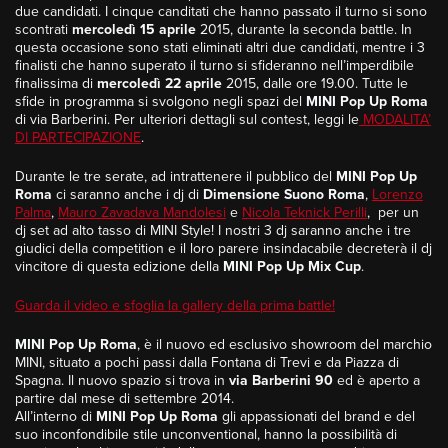
due candidati. I cinque canditati che hanno passato il turno si sono
scontrati
mercoledì 15 aprile
2015, durante la seconda battle. In
questa occasione sono stati eliminati altri due candidati, mentre i 3
finalisti che hanno superato il turno si sfideranno nell’imperdibile
finalissima di
mercoledì 22 aprile
2015, dalle ore 19.00. Tutte le
sfide in programma si svolgono negli spazi del
MINI Pop Up Roma
di via Barberini. Per ulteriori dettagli sul contest, leggi le
MODALITA’
DI PARTECIPAZIONE
.
Durante le tre serate, ad intrattenere il pubblico del
MINI Pop Up
Roma
ci saranno anche i dj di
Dimensione Suono Roma
,
Lorenzo
Palma
,
Mauro Zavadava Mandolesi
e
Nicola Teknick Perilli
, per un
dj set ad alto tasso di MINI Style! I nostri 3 dj saranno anche i tre
giudici della competition e il loro parere insindacabile decreterà il dj
vincitore di questa edizione della
MINI Pop Up Mix Cup
.
Guarda il video e sfoglia la gallery della prima battle!
MINI Pop Up Roma
, è il nuovo ed esclusivo showroom del marchio
MINI, situato a pochi passi dalla Fontana di Trevi e da Piazza di
Spagna. Il nuovo spazio si trova in
via Barberini 90
ed è aperto a
partire dal mese di settembre 2014.
All’interno di
MINI Pop Up Roma
gli appassionati del brand e del
suo inconfondibile stile unconventional, hanno la possibilità di