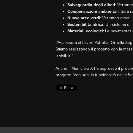
Salvaguardia degli alberi
: Verrann
Compensazioni ambientali
: Sarà 
Nuove aree verdi
: Verranno creati
Sostenibilità idrica
: Un sistema di r
Materiali ecologici
: Le pavimentazio
L’Assessora ai Lavori Pubblici, Ornella S
Stiamo realizzando il progetto con la mas
e vivibile”.
Anche il Municipio X ha espresso il propri
progetto “coniughi la funzionalità dell’infr