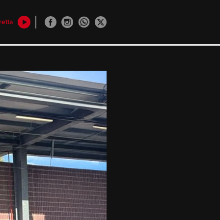
retta