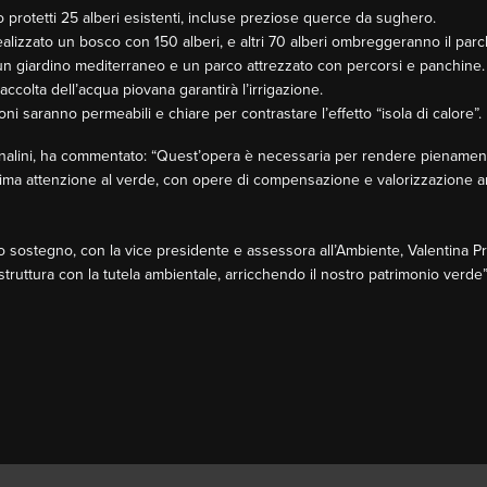
o protetti 25 alberi esistenti, incluse preziose querce da sughero.
realizzato un bosco con 150 alberi, e altri 70 alberi ombreggeranno il par
 un giardino mediterraneo e un parco attrezzato con percorsi e panchine.
accolta dell’acqua piovana garantirà l’irrigazione.
ni saranno permeabili e chiare per contrastare l’effetto “isola di calore”.
egnalini, ha commentato: “Quest’opera è necessaria per rendere pienament
sima attenzione al verde, con opere di compensazione e valorizzazione a
o sostegno, con la vice presidente e assessora all’Ambiente, Valentina P
astruttura con la tutela ambientale, arricchendo il nostro patrimonio verde”