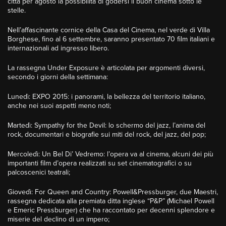
città per agosto la possibilità di godersi il buon cinema sotto le
stelle.
Nell’affascinante cornice della Casa del Cinema, nel verde di Villa
Borghese, fino al 6 settembre, saranno presentato 70 film italiani e
internazionali ad ingresso libero.
La rassegna Under Exposure è articolata per argomenti diversi,
secondo i giorni della settimana:
Lunedì: EXPO 2015: i panorami, la bellezza del territorio italiano,
anche nei suoi aspetti meno noti;
Martedì: Sympathy for the Devil: lo schermo del jazz, l’anima del
rock, documentari e biografie sui miti del rock, del jazz, del pop;
Mercoledì: Un Bel Di’ Vedremo: l’opera va al cinema, alcuni dei più
importanti film d’opera realizzati su set cinematografici o su
palcoscenici teatrali;
Giovedì: For Queen and Country: Powell&Pressburger, due Maestri,
rassegna dedicata alla premiata ditta inglese “P&P” (Michael Powell
e Emeric Pressburger) che ha raccontato per decenni splendore e
miserie del declino di un impero;