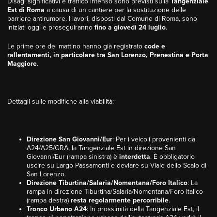
Disagi significativi e traffico intenso sono previsti sulla
Tangenziale
Est di Roma
a causa di un cantiere per la sostituzione delle
barriere antirumore. I lavori, disposti dal Comune di Roma, sono
iniziati oggi e proseguiranno
fino a giovedì 24 luglio
.
Le prime ore del mattino hanno già registrato
code e
rallentamenti, in particolare tra San Lorenzo, Prenestina e Porta
Maggiore
.
Dettagli sulle modifiche alla viabilità:
Direzione San Giovanni/Eur
: Per i veicoli provenienti da
A24/A25/GRA, la Tangenziale Est in direzione San
Giovanni/Eur (rampa sinistra) è
interdetta
. È obbligatorio
uscire su Largo Passamonti e deviare su Viale dello Scalo di
San Lorenzo.
Direzione Tiburtina/Salaria/Nomentana/Foro Italico
: La
rampa in direzione Tiburtina/Salaria/Nomentana/Foro Italico
(rampa destra)
resta regolarmente percorribile
.
Tronco Urbano A24
: In prossimità della Tangenziale Est, il