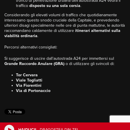
tronco di penetrazione urbana dell’autostrada A24 vedrà il
traffico
disposto su una sola corsia
.
Considerando gli elevati volumi di traffico che quotidianamente
interessano questo snodo cruciale della Capitale, e prevedendo
ulteriori disagi specialmente nelle ore di punta mattutine, le autorità
raccomandano caldamente di utilizzare
itinerari alternativi sulla
viabilità ordinaria
.
Percorsi alternativi consigliati:
Si suggerisce di uscire dall’autostrada A24 per immettersi sul
Grande Raccordo Anulare (GRA)
o di utilizzare gli svincoli di:
Tor Cervara
Viale Togliatti
Via Fiorentini
Via di Portonaccio
HAIDUCII
-
DRAGOSTEA DIN TEI