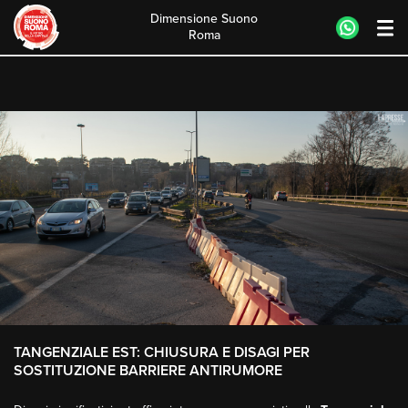
Tangenziale Est: chiusura e disagi per sostituzione barriere antirumore
Dimensione Suono
Roma
Skip
to
content
TANGENZIALE EST: CHIUSURA E DISAGI PER
SOSTITUZIONE BARRIERE ANTIRUMORE