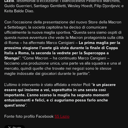
Lazio
. Testimonial d’eccezione: i biancocelesti Federico Marchetti,
Guido Guerrieri, Santiago Gentiletti, Wesley Hoedt, Filip Djordjevic e
Keita Balde Diao.
Con l’occasione della presentazione del nuovo Store della Macron
a Settebagni, la società capitolina ha deciso di comunicare
ufficialmente la nuova maglia sportiva. “Questa sera siamo ospiti di
questa nuova avventura che vede la Macron protagonista sulla città
di Roma – ha affermato Marco Canigiani –
La prima maglia per la
prossima stagione l’avete già vista durante la finale di Coppa
Italia a Roma, la seconda la vedrete per la Supercoppa a
Shangai
”. “Come Macron – ha continuato Marco Canigiani –
facciamo una produzione unica, una parte va alla squadra e una al
mercato, quindi quelle che trovate nei negozi sono le stesse
maglie indossate dai giocatori durante le partite”.
L’ultimo è intervento è stato affidato a mister Pioli “
è un piacere
essere qui insieme a voi, soprattutto in una serata così
importante. L’anno scorso la maglia ha segnato momenti
entusiasmanti e felici, e ci auguriamo possa farlo anche
quest’anno
”.
Fonte foto profilo Facebook
SS Lazio