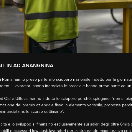
SIT-IN AD ANANGNINA
i Roma hanno preso parte allo sciopero nazionale indetto per la giornata 
denti. I lavoratori hanno incrociato le braccia e hanno preso parte ad u
cat Cisl e Uiltucs, hanno indetto lo sciopero perché, spiegano, “non si pie
ormazione del premio aziendale fisso in elemento variabile, proposte per
a annunciata nelle scorse settimane”.
escita e lo sviluppo si finanzino esclusivamente sui salari degli oltre 6mil
obili e accessori low cost; lavoratori per la stragrande maggioranza con c