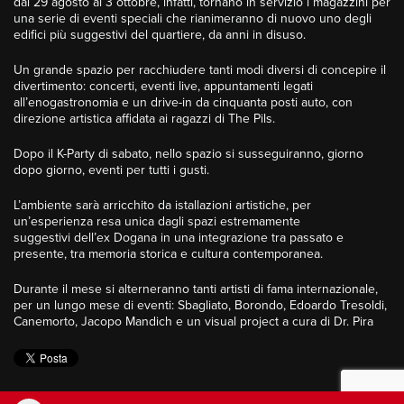
dal 29 agosto al 3 ottobre, infatti, tornano in servizio i magazzini per
una serie di eventi speciali che rianimeranno di nuovo uno degli
edifici più suggestivi del quartiere, da anni in disuso.
Un grande spazio per racchiudere tanti modi diversi di concepire il
divertimento: concerti, eventi live, appuntamenti legati
all’enogastronomia e un drive-in da cinquanta posti auto, con
direzione artistica affidata ai ragazzi di The Pils.
Dopo il K-Party di sabato, nello spazio si susseguiranno, giorno
dopo giorno, eventi per tutti i gusti.
L’ambiente sarà arricchito da istallazioni artistiche, per
un’esperienza resa unica dagli spazi estremamente
suggestivi dell’ex Dogana in una integrazione tra passato e
presente, tra memoria storica e cultura contemporanea.
Durante il mese si alterneranno tanti artisti di fama internazionale,
per un lungo mese di eventi: Sbagliato, Borondo, Edoardo Tresoldi,
Canemorto, Jacopo Mandich e un visual project a cura di Dr. Pira