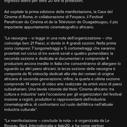
ingresso libero per oltre 20 ore di proiezioni.
Ad ospitale la prima edizione della manifestazione, la Casa del
Cinema di Roma, in collaborazione di Fespaco, il Festival
Panafricain du Cinéma et de la Télévision de Ouagadougou, il più
importante appuntamento cinematografico africano.
“La rassegna – si legge in una nota dell’organizzazione – che
coinvolge ben 21 Paesi, si divide in 4 grandi sezioni. Nella prima
sono compresi 7 lungometraggi e 5 cortometraggi che saranno
proiettati nel corso di tre eventi serali e quattro pomeridiani; la
seconda sezione è dedicata ai documentari e comprende 4
produzioni ancora inedite in Italia che consentiranno di allargare lo
sguardo su altri paesi africani; la terza sezione della rassegna è
composta da 16 videoclip dedicati alla vita dei romani di origine
africana di seconda generazione; infine, la quarta e ultima sezione
comprende 14 opere di video arte realizzate da artisti visivi di paesi
subsahariani. Una tavola rotonda dal titolo ‘Cinema africano: tra
cultura e industria’ sarà l’occasione per gli organizzatori del festival
insieme a registi, produttori e rappresentanti dell’industria
cinematografica, di confrontarsi sul ruolo dell’Africa nell’attuale
industria culturale”.
“La manifestazione – conclude la nota – è organizzata da Le
Reseau, Ned, Internationalia e Itale20, e ha come partner