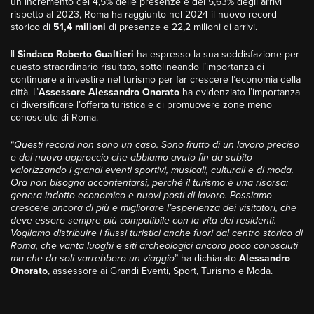
un incremento del 4,5% delle presenze e del 5,63% degli arrivi
rispetto al 2023, Roma ha raggiunto nel 2024 il nuovo record
storico di
51,4 milioni
di presenze e 22,2 milioni di arrivi.
Il
Sindaco Roberto Gualtieri
ha espresso la sua soddisfazione per
questo straordinario risultato, sottolineando l’importanza di
continuare a investire nel turismo per far crescere l’economia della
città. L’
Assessore Alessandro Onorato
ha evidenziato l’importanza
di diversificare l’offerta turistica e di promuovere zone meno
conosciute di Roma.
“
Questi record non sono un caso. Sono frutto di un lavoro preciso
e del nuovo approccio che abbiamo avuto fin da subito
valorizzando i grandi eventi sportivi, musicali, culturali e di moda.
Ora non bisogna accontentarsi, perché il turismo è una risorsa:
genera indotto economico e nuovi posti di lavoro. Possiamo
crescere ancora di più e migliorare l’esperienza dei visitatori, che
deve essere sempre più compatibile con la vita dei residenti.
Vogliamo distribuire i flussi turistici anche fuori dal centro storico di
Roma, che vanta luoghi e siti archeologici ancora poco conosciuti
ma che da soli varrebbero un viaggio
” ha dichiarato
Alessandro
Onorato
, assessore ai Grandi Eventi, Sport, Turismo e Moda.