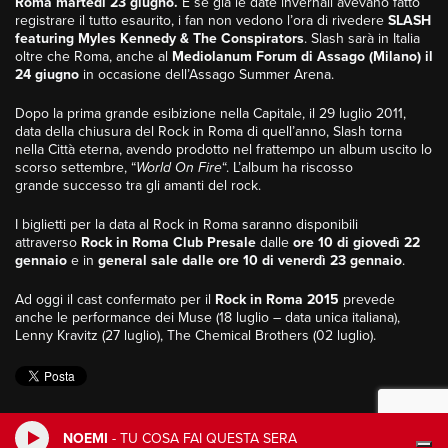
Roma martedì 23 giugno.
E se già le date invernali avevano fatto
registrare il tutto esaurito, i fan non vedono l’ora di rivedere
SLASH
featuring Myles Kennedy & The Conspirators
. Slash sarà in Italia
oltre che Roma, anche al
Mediolanum Forum di Assago (Milano) il
24 giugno
in occasione dell’Assago Summer Arena.
Dopo la prima grande esibizione nella Capitale, il 29 luglio 2011,
data della chiusura del Rock in Roma di quell’anno, Slash torna
nella Città eterna, avendo prodotto nel frattempo un album uscito lo
scorso settembre, “
World On Fire
“. L’album ha riscosso
grande successo tra gli amanti del rock.
I biglietti per la data al Rock in Roma saranno disponibili
attraverso
Rock in Roma Club Presale
dalle
ore 10 di giovedì 22
gennaio
e in
general sale
dalle ore 10 di venerdì 23 gennaio
.
Ad oggi il cast confermato per il
Rock in Roma 2015
prevede
anche le performance dei Muse (18 luglio – data unica italiana),
Lenny Kravitz (27 luglio), The Chemical Brothers (02 luglio).
NOEMI
-
TU COSA FAI QUESTA SERA