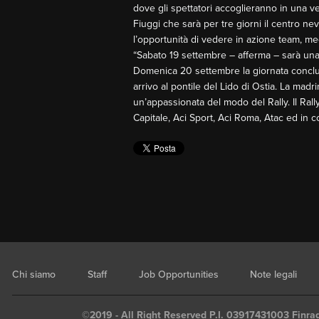
dove gli spettatori accoglieranno in una ve
Fiuggi che sarà per tre giorni il centro ne
l’opportunità di vedere in azione team, mecc
“Sabato 19 settembre – afferma – sarà una
Domenica 20 settembre la giornata conclusi
arrivo al pontile del Lido di Ostia. La madr
un’appassionata del modo del Rally. Il Rall
Capitale, Aci Sport, Aci Roma, Atac ed in co
Chi siamo
Staff
Job Opportunities
Note legali
©2019 - All Right Reserved P.I. 03917431003 Finrad