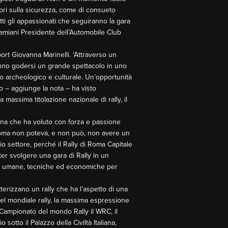
tori sulla sicurezza, come di consueto
tti gli appassionati che seguiranno la gara
 Damiani Presidente dell’Automobile Club
port Giovanna Marinelli. ‘Attraverso un
anno godersi un grande spettacolo in uno
io archeologico e culturale. Un’opportunità
vo – aggiunge la nota – ha visto
massima titolazione nazionale di rally, il
na che ha voluto con forza e passione
 Roma non poteva, e non può, non avere un
o settore, perché il Rally di Roma Capitale
er svolgere una gara di Rally in un
orse umane, tecniche ed economiche per
terizzano un rally che ha l’aspetto di una
el mondiale rally, la massima espressione
l Campionato del mondo Rally il WRC, il
sotto il Palazzo della Civiltà Italiana,