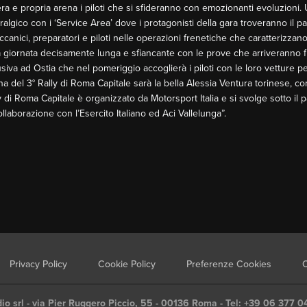
ra e propria arena i piloti che si sfideranno con emozionanti evoluzioni. Un
vralgico con i ‘Service Area’ dove i protagonisti della gara troveranno il p
anici, preparatori e piloti nelle operazioni frenetiche che caratterizzano i
 giornata decisamente lunga e sfiancante con le prove che arriveranno f
va ad Ostia che nel pomeriggio accoglierà i piloti con le loro vetture pe
ina del 3° Rally di Roma Capitale sarà la bella Alessia Ventura torinese, co
y di Roma Capitale è organizzato da Motorsport Italia e si svolge sotto il
llaborazione con l’Esercito Italiano ed Aci Vallelunga”.
Privacy Policy
Cookie Policy
Preferenze Cookies
C
io srl - via Pier Ruggero Piccio, 55 - 00136 Roma - Tel: +39 06 377 0