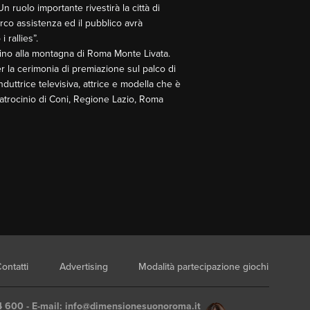
 ruolo importante rivestirà la città di
arco assistenza ed il pubblico avrà
 rallies”.
ino alla montagna di Roma Monte Livata.
r la cerimonia di premiazione sul palco di
nduttrice televisiva, attrice e modella che è
 patrocinio di Coni, Regione Lazio, Roma
ontatti
Advertising
Modalità partecipazione giochi
4 600 - E-mail:
info@dimensionesuonoroma.it