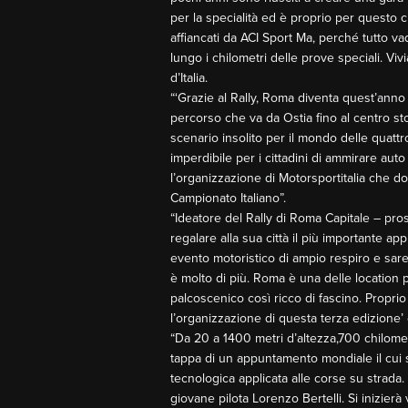
per la specialità ed è proprio per questo c
affiancati da ACI Sport Ma, perché tutto va
lungo i chilometri delle prove speciali. V
d’Italia.
“‘Grazie al Rally, Roma diventa quest’anno 
percorso che va da Ostia fino al centro s
scenario insolito per il mondo delle quattr
imperdibile per i cittadini di ammirare aut
l’organizzazione di Motorsportitalia che do
Campionato Italiano”.
“Ideatore del Rally di Roma Capitale – p
regalare alla sua città il più importante
evento motoristico di ampio respiro e sare
è molto di più. Roma è una delle location 
palcoscenico così ricco di fascino. Propr
l’organizzazione di questa terza edizione’
“Da 20 a 1400 metri d’altezza,700 chilometr
tappa di un appuntamento mondiale il cui 
tecnologica applicata alle corse su strada.
giovane pilota Lorenzo Bertelli. Si inizierà