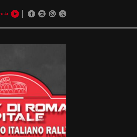
retta