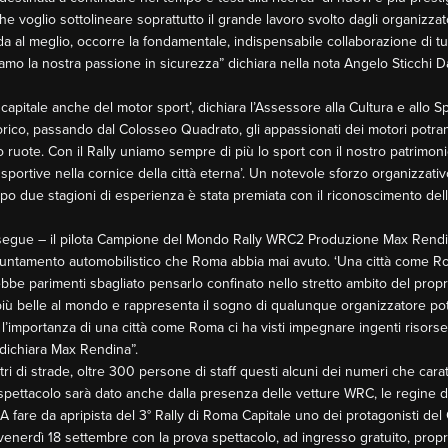
he voglio sottolineare soprattutto il grande lavoro svolto dagli organizza
da al meglio, occorre la fondamentale, indispensabile collaborazione di tu
iviamo la nostra passione in sicurezza” dichiara nella nota Angelo Sticchi
capitale anche del motor sport’, dichiara l’Assessore alla Cultura e allo S
torico, passando dal Colosseo Quadrato, gli appassionati dei motori potr
o ruote. Con il Rally uniamo sempre di più lo sport con il nostro patrimon
o sportive nella cornice della città eterna’. Un notevole sforzo organizzati
po due stagioni di esperienza è stata premiata con il riconoscimento della 
rosegue – il pilota Campione del Mondo Rally WRC2 Produzione Max Rendi
 appuntamento automobilistico che Roma abbia mai avuto. ‘Una città come
bbe parimenti sbagliato pensarlo confinato nello stretto ambito del propri
più belle al mondo e rappresenta il sogno di qualunque organizzatore pot
io l’importanza di una città come Roma ci ha visti impegnare ingenti ris
 dichiara Max Rendina”.
i di strade, oltre 300 persone di staff questi alcuni dei numeri che carat
spettacolo sarà dato anche dalla presenza delle vetture WRC, le regine d
 A fare da apripista del 3° Rally di Roma Capitale uno dei protagonisti de
 venerdì 18 settembre con la prova spettacolo, ad ingresso gratuito, proprio 