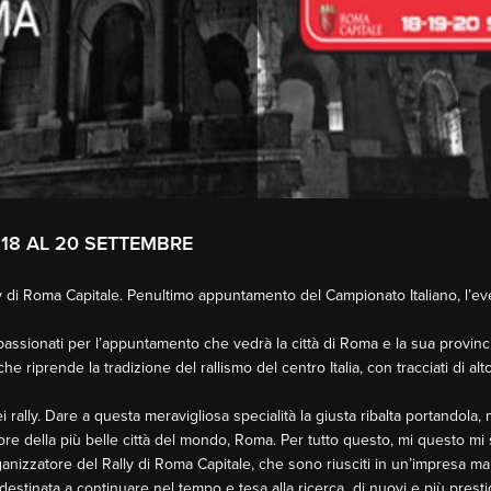
 18 AL 20 SETTEMBRE
ly di Roma Capitale. Penultimo appuntamento del Campionato Italiano, l’e
 appassionati per l’appuntamento che vedrà la città di Roma e la sua provin
e riprende la tradizione del rallismo del centro Italia, con tracciati di al
 rally. Dare a questa meravigliosa specialità la giusta ribalta portandola
ore della più belle città del mondo, Roma. Per tutto questo, mi questo mi 
ganizzatore del Rally di Roma Capitale, che sono riusciti in un’impresa mai
 destinata a continuare nel tempo e tesa alla ricerca di nuovi e più prest