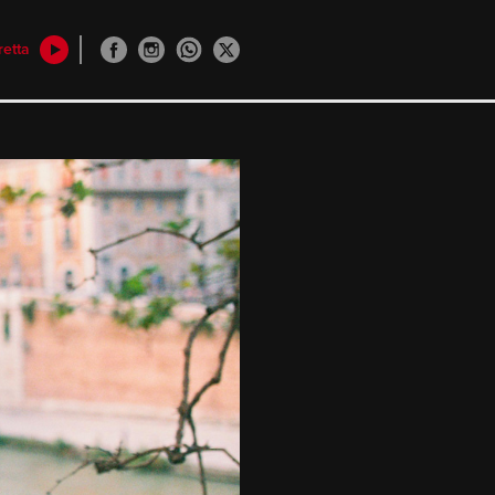
retta