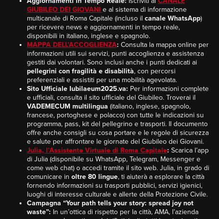
Aggiornamenti in Tempo Reale:
Iscriviti al
CANALE
GIUBILEO DEI GIOVANI
e al sistema di informazione
multicanale di Roma Capitale (incluso il
canale WhatsApp
)
per ricevere news e aggiornamenti in tempo reale,
disponibili in italiano, inglese e spagnolo.
MAPPA DELL’ACCOGLIENZA
:
Consulta la mappa online per
informazioni utili sui servizi, punti accoglienza e assistenza
gestiti dai volontari. Sono inclusi anche i punti dedicati ai
pellegrini con fragilità e disabilità
, con percorsi
preferenziali e assistiti per una mobilità agevolata.
Sito Ufficiale Iubilaeum2025.va:
Per informazioni complete
e ufficiali, consulta il sito ufficiale del Giubileo. Troverai il
VADEMECUM multilingua
(italiano, inglese, spagnolo,
francese, portoghese e polacco) con tutte le indicazioni su
programma, pass, kit del pellegrino e trasporti. Il documento
offre anche consigli su cosa portare e le regole di sicurezza
e salute per affrontare le giornate del Giubileo dei Giovani.
Julia, l’Assistente Virtuale di Roma Capitale
:
Scarica l’app
di Julia (disponibile su WhatsApp, Telegram, Messenger e
come web chat) o accedi tramite il sito web. Julia, in grado di
comunicare in
oltre 80 lingue
, ti aiuterà a esplorare la città
fornendo informazioni su trasporti pubblici, servizi igienici,
luoghi di interesse culturale e allerte della Protezione Civile.
Campagna “Your path tells your story: spread joy not
waste”:
In un’ottica di rispetto per la città, AMA, l’azienda