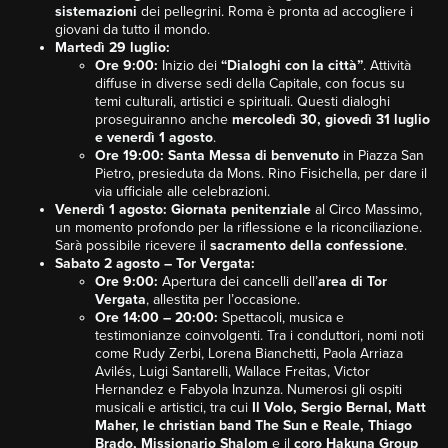
sistemazioni
dei pellegrini. Roma è pronta ad accogliere i
giovani da tutto il mondo.
Martedì 29 luglio:
Ore 9:00:
Inizio dei
“Dialoghi con la città”
. Attività
diffuse in diverse sedi della Capitale, con focus su
temi culturali, artistici e spirituali. Questi dialoghi
proseguiranno anche
mercoledì 30, giovedì 31 luglio
e venerdì 1 agosto
.
Ore 19:00:
Santa Messa di benvenuto
in Piazza San
Pietro, presieduta da Mons. Rino Fisichella, per dare il
via ufficiale alle celebrazioni.
Venerdì 1 agosto:
Giornata penitenziale
al Circo Massimo,
un momento profondo per la riflessione e la riconciliazione.
Sarà possibile ricevere il
sacramento della confessione
.
Sabato 2 agosto – Tor Vergata:
Ore 9:00:
Apertura dei cancelli dell’
area di Tor
Vergata
, allestita per l’occasione.
Ore 14:00 – 20:00:
Spettacoli, musica e
testimonianze coinvolgenti. Tra i conduttori, nomi noti
come Rudy Zerbi, Lorena Bianchetti, Paola Arriaza
Avilés, Luigi Santarelli, Wallace Freitas, Victor
Hernandez e Fabyola Inzunza. Numerosi gli ospiti
musicali e artistici, tra cui
Il Volo, Sergio Bernal, Matt
Maher, le christian band The Sun e Reale, Thiago
Brado, Missionario Shalom
e il
coro Hakuna Group