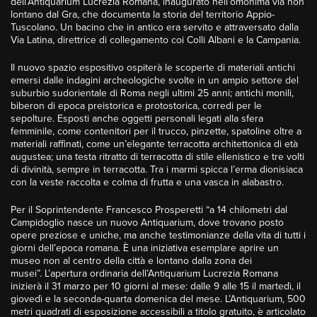
dell’Antiquarium Lucrezia Romana, inaugurato nell’omonima via non
lontano dal Gra, che documenta la storia del territorio Appio-
Tuscolano. Un bacino che in antico era servito e attraversato dalla
Via Latina, direttrice di collegamento coi Colli Albani e la Campania.
Il nuovo spazio espositivo ospiterà le scoperte di materiali antichi
emersi dalle indagini archeologiche svolte in un ampio settore del
suburbio sudorientale di Roma negli ultimi 25 anni; antichi monili,
biberon di epoca preistorica e protostorica, corredi per le
sepolture. Esposti anche oggetti personali legati alla sfera
femminile, come contenitori per il trucco, pinzette, spatoline oltre a
materiali raffinati, come un’elegante terracotta architettonica di età
augustea; una testa ritratto di terracotta di stile ellenistico e tre volti
di divinità, sempre in terracotta. Tra i marmi spicca l’erma dionisiaca
con la veste raccolta e colma di frutta e una vasca in alabastro.
Per il Soprintendente Francesco Prosperetti “a 14 chilometri dal
Campidoglio nasce un nuovo Antiquarium, dove trovano posto
opere preziose e uniche, ma anche testimonianze della vita di tutti i
giorni dell’epoca romana. È una iniziativa esemplare aprire un
museo non al centro della città e lontano dalla zona dei
musei”. L’apertura ordinaria dell’Antiquarium Lucrezia Romana
inizierà il 31 marzo per 10 giorni al mese: dalle 9 alle 15 il martedì, il
giovedì e la seconda-quarta domenica del mese. L’Antiquarium, 500
metri quadrati di esposizione accessibili a titolo gratuito, è articolato