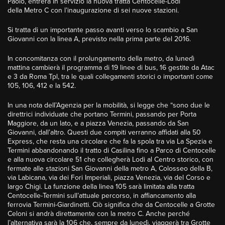
Paolo, entrerà in servizio la nuova tratta Centocelle-Lodi
della Metro C con l’inaugurazione di sei nuove stazioni.
Si tratta di un importante passo avanti verso lo scambio a San
Giovanni con la linea A, previsto nella prima parte del 2016.
In concomitanza con il prolungamento della metro, da lunedì
mattina cambierà il programma di 19 linee di bus, 16 gestite da Atac
e 3 da Roma Tpl, tra le quali collegamenti storici o importanti come
105, 106, 412 e la 542.
In una nota dell’Agenzia per la mobilità, si legge che “sono due le
direttrici individuate che portano Termini, passando per Porta
Maggiore, da un lato, e a piazza Venezia, passando da San
Giovanni, dall’altro. Questi due compiti verranno affidati alla 50
Express, che resta una circolare che fa la spola tra via La Spezia e
Termini abbandonando il tratto di Casilina fino a Parco di Centocelle
e alla nuova circolare 51 che collegherà Lodi al Centro storico, con
fermate alle stazioni San Giovanni della metro A, Colosseo della B,
via Labicana, via dei Fori Imperiali, piazza Venezia, via del Corso e
largo Chigi. La funzione della linea 105 sarà limitata alla tratta
Centocelle-Termini sull’attuale percorso, in affiancamento alla
ferrovia Termini-Giardinetti. Ciò significa che da Centocelle a Grotte
Celoni si andrà direttamente con la metro C. Anche perché
l’alternativa sarà la 106 che, sempre da lunedì, viaggerà tra Grotte