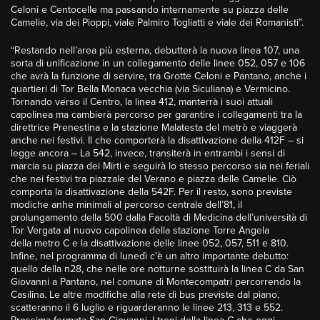
Celoni e Centocelle ma passando internamente su piazza delle
Camelie, via dei Pioppi, viale Palmiro Togliatti e viale dei Romanisti”.
“Restando nell’area più esterna, debutterà la nuova linea 107, una
sorta di unificazione in un collegamento delle linee 052, 057 e 106
che avrà la funzione di servire, tra Grotte Celoni e Pantano, anche i
quartieri di Tor Bella Monaca vecchia (via Siculiana) e Vermicino.
Tornando verso il Centro, la linea 412, manterrà i suoi attuali
capolinea ma cambierà percorso per garantire i collegamenti tra la
direttrice Prenestina e la stazione Malatesta del metrò e viaggerà
anche nei festivi. Il che comporterà la disattivazione della 412F – si
legge ancora – La 542, invece, transiterà in entrambi i sensi di
marcia su piazza dei Mirti e seguirà lo stesso percorso sia nei feriali
che nei festivi tra piazzale del Verano e piazza delle Camelie. Ciò
comporta la disattivazione della 542F. Per il resto, sono previste
modiche anhe minimali al percorso centrale dell’81, il
prolungamento della 500 dalla Facoltà di Medicina dell’università di
Tor Vergata al nuovo capolinea della stazione Torre Angela
della metro C e la disattivazione delle linee 052, 057, 511 e 810.
Infine, nel programma di lunedì c’è un altro importante debutto:
quello della n28, che nelle ore notturne sostituirà la linea C da San
Giovanni a Pantano, nel comune di Montecompatri percorrendo la
Casilina. Le altre modifiche alla rete di bus previste dal piano,
scatteranno il 6 luglio e riguarderanno le linee 213, 313 e 552.