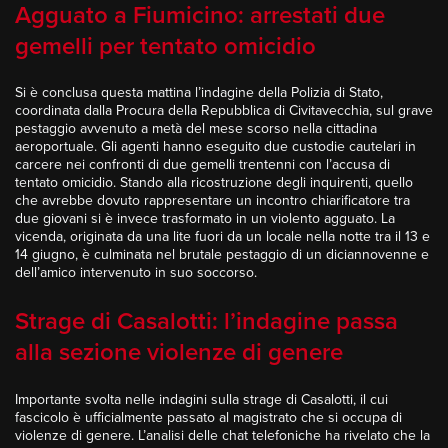
Agguato a Fiumicino: arrestati due
gemelli per tentato omicidio
Si è conclusa questa mattina l’indagine della Polizia di Stato,
coordinata dalla Procura della Repubblica di Civitavecchia, sul grave
pestaggio avvenuto a metà del mese scorso nella cittadina
aeroportuale. Gli agenti hanno eseguito due custodie cautelari in
carcere nei confronti di due gemelli trentenni con l’accusa di
tentato omicidio. Stando alla ricostruzione degli inquirenti, quello
che avrebbe dovuto rappresentare un incontro chiarificatore tra
due giovani si è invece trasformato in un violento agguato. La
vicenda, originata da una lite fuori da un locale nella notte tra il 13 e
14 giugno, è culminata nel brutale pestaggio di un diciannovenne e
dell’amico intervenuto in suo soccorso.
Strage di Casalotti: l’indagine passa
alla sezione violenze di genere
Importante svolta nelle indagini sulla strage di Casalotti, il cui
fascicolo è ufficialmente passato al magistrato che si occupa di
violenze di genere. L’analisi delle chat telefoniche ha rivelato che la