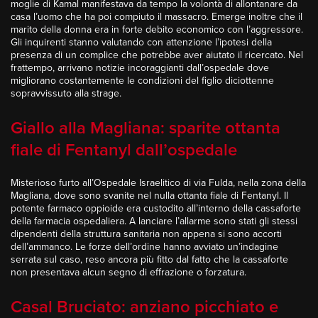
moglie di Kamal manifestava da tempo la volontà di allontanare da
casa l’uomo che ha poi compiuto il massacro. Emerge inoltre che il
marito della donna era in forte debito economico con l’aggressore.
Gli inquirenti stanno valutando con attenzione l’ipotesi della
presenza di un complice che potrebbe aver aiutato il ricercato. Nel
frattempo, arrivano notizie incoraggianti dall’ospedale dove
migliorano costantemente le condizioni del figlio diciottenne
sopravvissuto alla strage.
Giallo alla Magliana: sparite ottanta
fiale di Fentanyl dall’ospedale
Misterioso furto all’Ospedale Israelitico di via Fulda, nella zona della
Magliana, dove sono svanite nel nulla ottanta fiale di Fentanyl. Il
potente farmaco oppioide era custodito all’interno della cassaforte
della farmacia ospedaliera. A lanciare l’allarme sono stati gli stessi
dipendenti della struttura sanitaria non appena si sono accorti
dell’ammanco. Le forze dell’ordine hanno avviato un’indagine
serrata sul caso, reso ancora più fitto dal fatto che la cassaforte
non presentava alcun segno di effrazione o forzatura.
Casal Bruciato: anziano picchiato e