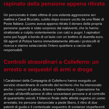
rapinato della pensione appena ritirata
Un pensionato è stato vittima di una violenta aggressione ieri
mattina a Casal Bruciato, subito dopo essere uscito da una filiale di
Poste Italiane. L’uomo aveva appena ritirato il denaro della propria
pensione quando è stato sorpreso dai malviventi, che lo hanno
strattonato e colpito violentemente con calci e pugni. I rapinatori
sono poi fuggiti a bordo di un’auto con un bottino di duemila euro.
Gli agenti di Polizia hanno immediatamente attivato i protocolli di
ricerca e stanno setacciando l’intero quartiere a caccia dei
responsabili.
Controlli straordinari a Colleferro: un
arresto e sequestri di armi e droga
I Carabinieri della Compagnia di Colleferro hanno eseguito un
servizio straordinario di controllo del territorio che ha interessato
anche i comuni di Labico, Artena e Valmontone. L’operazione ha
portato all’identificazione di oltre sessantasei persone e al controllo
di quarantotto veicoli. Il bilancio finale delle attività registra un uomo
arrestato, tre persone denunciate a piede libero, il ritiro di due
patenti di guida e il contestuale sequestro di sostanze stupefacenti