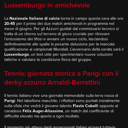
Lussemburgo in amichevole
La
Nazionale Italiana di calcio
torna in campo questa sera alle ore
20:45
per il primo dei due match amichevoli in programma nel
mese di giugno. Per gli Azzurri guidati dal commissario tecnico si
tratta di un ritorno sul terreno di gioco cruciale per ritrovare
l’entusiasmo dei tifosi e avviare un nuovo ciclo, lasciandosi
definitivamente alle spalle la pesante delusione per la mancata
qualificazione ai campionati Mondiali. L’avversario della serata sarà il
Lussemburgo
, un test utile per sperimentare nuove soluzioni
tattiche e valutare la condizione fisica del gruppo.
Tennis: giornata storica a Parigi con il
derby azzurro Arnaldi-Berrettini
Il tennis italiano vive una giornata memorabile sulla terra rossa di
Parigi
. Nel tabellone maschile, i riflettori sono puntati inizialmente
sulla sfida che vedrà il giovane talento
Flavio Cobolli
opposto al
canadese
Félix Auger-Aliassime
, un match dal coefficiente di
difficoltà elevato ma aperto a ogni risultato.
Il momento più atteso dagli appassionati italiani arriverà tuttavia