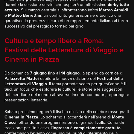
durante la sessione serale, che ospiterà un attesissimo
derby tutto
azzurro
. Sul campo centrale si affronteranno infatti
Matteo Arnaldi
e
Matteo Berrettini
, un confronto generazionale e tecnico che
garantisce la presenza sicura di un rappresentante italiano al turno
successivo del prestigioso torneo parigino.
Cultura e tempo libero a Roma:
Festival della Letteratura di Viaggio e
Cinema in Piazza
Da domenica
7 giugno fino al 14 giugno
, la splendida cornice di
Palazzetto Mattei
ospiterà la nuova edizione del
Festival della
Letteratura di Viaggio
. Il tema portante scelto per quest’anno è
Il
Sud
, un focus che esplorerà le culture, le storie e le suggestioni
del meridione del mondo attraverso incontri con autori, reportage e
presentazioni letterarie.
Sabato prossimo segnerà il fischio d’inizio della celebre rassegna
Il
Cinema in Piazza
. Lo schermo si accenderà nell’arena di
Monte
Ciocci
, offrendo una programmazione di grande livello. Come da
tradizione per l’iniziativa, l’
ingresso è completamente gratuito
,
confermando l’evento come uno dei punti di riferimento della