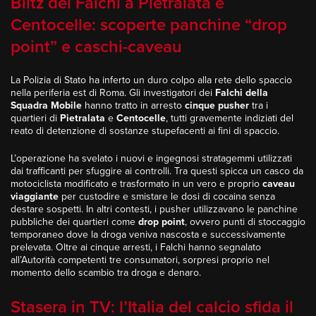
Blitz dei Falchi a Pietralata e
Centocelle: scoperte panchine “drop
point” e caschi-caveau
La Polizia di Stato ha inferto un duro colpo alla rete dello spaccio
nella periferia est di Roma. Gli investigatori dei
Falchi della
Squadra Mobile
hanno tratto in arresto
cinque pusher
tra i
quartieri di
Pietralata
e
Centocelle
, tutti gravemente indiziati del
reato di detenzione di sostanze stupefacenti ai fini di spaccio.
L’operazione ha svelato i nuovi e ingegnosi stratagemmi utilizzati
dai trafficanti per sfuggire ai controlli. Tra questi spicca un casco da
motociclista modificato e trasformato in un vero e proprio
caveau
viaggiante
per custodire e smistare le dosi di cocaina senza
destare sospetti. In altri contesti, i pusher utilizzavano le panchine
pubbliche dei quartieri come
drop point
, ovvero punti di stoccaggio
temporaneo dove la droga veniva nascosta e successivamente
prelevata. Oltre ai cinque arresti, i Falchi hanno segnalato
all’Autorità competenti tre consumatori, sorpresi proprio nel
momento dello scambio tra droga e denaro.
Stasera in TV: l’Italia del calcio sfida il