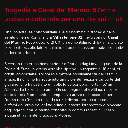
Tragedia a Casal del Marmo: 57enne
ucciso a coltellate per una lite sui rifiuti
Una violenta lite condominiale si è trasformata in tragedia nella
serata di ieri a Roma, in
via Villastellone 32
, nella zona di
Casal
del Marmo
. Poco dopo le 21:00, un uomo italiano di 57 anni è stato
fatalmente accoltellato al culmine di una discussione nata per motivi
di decoro urbano.
Secondo una prima ricostruzione effettuata dagli investigatori della
Polizia di Stato, la vittima avrebbe ripreso un ragazzo di 18 anni, di
origini colombiane, sorpreso a gettare abusivamente dei rifiuti in
strada. Il richiamo ha scatenato una violenta reazione da parte del
giovane, che ha estratto un coltello colpendo a morte il 57 anni.
All’omicidio ha assistito anche la compagna della vittima, rimasta
sotto shock. Nonostante il tempestivo arrivo dei soccorsi, per
l’uomo non c’è stato nulla da fare. Il diciottenne ha tentato di
disfarsi dell’arma del delitto prima di essere intercettato e bloccato
dagli agenti, che lo hanno condotto in commissariato. Sul caso
indaga attivamente la Squadra Mobile.