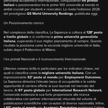
panorama accademico internazionale, conquistando
tre primati
italiani
e posizionandosi tra le prime 100 università al mondo in
ambiti cruciali per studenti e ricercatori. Lo rivela l’edizione 2026
del prestigioso
QS World University Rankings
, pubblicata oggi.
Un Posizionamento storico
Nel complesso della classifica, La Sapienza si colloca al
128° posto
a livello globale
e si conferma la
prima università generalista
italiana
, superando il suo miglior piazzamento di sempre. Questo
risultato la posiziona come la seconda migliore università in Italia,
subito dopo il Politecnico di Milano.
I tre primati Nazionali e il riconoscimento Internazionale
L’Ateneo romano brilla in particolare per tre indicatori chiave, nei
quali si classifica come la
migliore università italiana
. Con un
impressionante
92° posto al mondo
per
Employment Outcomes
,
La Sapienza dimostra l’elevato tasso di occupabilità e le solide
opportunità di carriera offerte ai suoi laureati nel mercato del
lavoro. Al
61° posto globale
per
International Research Network
,
l’università evidenzia la sua forte propensione alla ricerca
collaborativa con partner internazionali, misurata dal volume di
pubblicazioni scientifiche con co-autori di diverse nazionalità. Infine,
il
65° posto al mondo
per
Academic Reputation
testimonia l’ottima