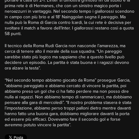
portare a casa un 2-1. L’Inter si dimostra grintoso fin da subito e la
prima rete è di Hermanes, che con un sinistro magico porta i
neroazzurri in vantaggio. Nel secondo tempo i giallorossi scendono
in campo con più brio e al 18′ Nainggolan segna il pareggio. Ma
nulla può la Roma di Garcia contro Icardi, la cui rete è decisiva per
svoltare il match a favore dell’Inter. I giallorossi restano così a quota
58 punti.
Il tecnico della Roma Rudi Garcia non nasconde l’amarezza, ma
cerca di tenere alto il morale della sua squadra. “Un pareggio
sarebbe stato più logico ma sappiamo che a questo livello può
decidere un episodio. La partita è stata buona e i ragazzi devono
ora alzare la testa”.
“Nel secondo tempo abbiamo giocato da Roma” prosegue Garcia,
“abbiamo pareggiato e abbiamo cercato di vincere la partita, poi
abbiamo preso un gol che ci ha fatto perdere ma non posso dire
nulla ai ragazzi. Non abbiamo tempo di rammaricarci, ma dobbiamo
pensare alla gara di mercoledì”. “Il nostro problema stasera è stata
l’impostazione, abbiamo perso troppi palloni dietro mentre davanti
hanno fatto una buona gara, dobbiamo migliorare davanti la porta
ed essere più efficaci. Dovevamo fare il secondo gol e forse
avremmo potuto vincere la partita”.