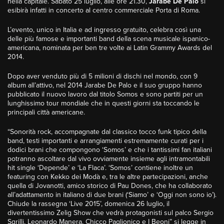
nella capitale. Sabato 25 luglio, alle ore 21.30,
Jarabe De Palo
si
esibirà infatti in concerto al centro commerciale Porta di Roma.
L’evento, unico in Italia e ad ingresso gratuito, celebra così una
delle più famose e importanti band della scena musicale ispanico-
americana, nominata per ben tre volte ai Latin Grammy Awards del
2014.
Dopo aver venduto più di 5 milioni di dischi nel mondo, con 9
album all’attivo, nel 2014 Jarabe De Palo e il suo gruppo hanno
pubblicato il nuovo lavoro dal titolo Somos e sono partiti per un
lunghissimo tour mondiale che in questi giorni sta toccando le
principali città americane.
“Sonorità rock, accompagnate dal classico tocco funk tipico della
band, testi importanti e arrangiamenti estremamente curati per i
dodici brani che compongono ‘Somos’ e che i tantissimi fan italiani
potranno ascoltare dal vivo ovviamente insieme agli intramontabili
hit single ‘Depende’ e ‘La Flaca’. ‘Somos’ contiene inoltre un
featuring con Kekko dei Modà e, tra le altre partecipazioni, anche
quella di Jovanotti, amico storico di Pau Dones, che ha collaborato
all’adattamento in italiano di due brani (‘Siamo’ e ‘Oggi non sono io’).
Chiude la rassegna ‘Live 2015’, domenica 26 luglio, il
divertentissimo Zelig Show che vedrà protagonisti sul palco Sergio
Sgrilli, Leonardo Manera, Chicco Paglionico e I Beoni” si legge in