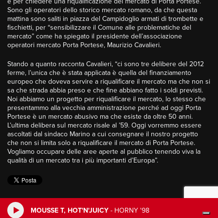
e per chiedere una riqualificazione del mercato di Porta Portese.
Sono gli operatori dello storico mercato romano, da che questa
mattina sono saliti in piazza del Campidoglio armati di trombette e
fischietti, per “sensibilizzare il Comune alle problematiche del
mercato” come ha spiegato il presidente dell’associazione
operatori mercato Porta Portese, Maurizio Cavalieri.
Stando a quanto racconta Cavalieri, “ci sono tre delibere del 2012
ferme, l’unica che è stata applicata è quella del finanziamento
europeo che doveva servire a riqualificare il mercato ma che non si
sa che strada abbia preso e che fine abbiano fatto i soldi previsti.
Noi abbiamo un progetto per riqualificare il mercato, lo stesso che
presentammo alla vecchia amministrazione perché ad oggi Porta
Portese è un mercato abusivo ma che esiste da oltre 50 anni.
L’ultima delibera sul mercato risale al ’59. Oggi vorremmo essere
ascoltati dal sindaco Marino a cui consegnare il nostro progetto
che non si limita solo a riqualificare il mercato di Porta Portese.
Vogliamo occupare delle aree aperte al pubblico tenendo viva la
qualità di un mercato tra i più importanti d’Europa”.
MOUSSE T, HOT'N'JUICY
-
HORNY '98