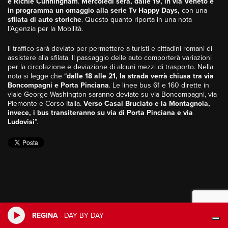
e Richie Cunningham
.
Mercoledì sera, dalle 19, in via Veneto è
in programma un omaggio alla serie Tv Happy Days,
con una
sfilata di auto storiche
. Questo quanto riporta in una nota
l’Agenzia per la Mobilità.
Il traffico sarà deviato per permettere a turisti e cittadini romani di
assistere alla sfilata. Il passaggio delle auto comporterà variazioni
per la circolazione e deviazione di alcuni mezzi di trasporto. Nella
nota si legge che “
dalle 18 alle 21, la strada verrà chiusa tra via
Boncompagni e Porta Pinciana
. Le linee bus 61 e 160 dirette in
viale George Washington saranno deviate su via Boncompagni, via
Piemonte e Corso Italia.
Verso Casal Bruciato e la Montagnola,
invece, i bus transiteranno su via di Porta Pinciana e via
Ludovisi
”.
REGINA
-
DAY BY DAY