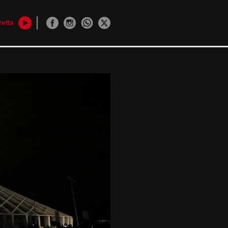
retta