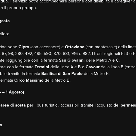
residua, il servizio potrà accompagnare persone con disabilità e caregiver a
n il proprio gruppo.
gosto
ileo:
icine sono
Cipro
(con ascensore) e
Ottaviano
(con montascale) della linea
, 87, 98, 280, 492, 495, 590, 870, 881, 916 e 982. I treni regionali FL3 e 
nte raggiungibile con la fermata
San Giovanni
delle Metro A e C.
vare con la fermata
Termini
della linea A e B o
Cavour
della linea B (entr
bile tramite la fermata
Basilica di San Paolo
della Metro B.
 fermata
Circo Massimo
della Metro B.
o – 1 Agosto)
e
aree di sosta
per i bus turistici, accessibili tramite l’acquisto del
permess
to