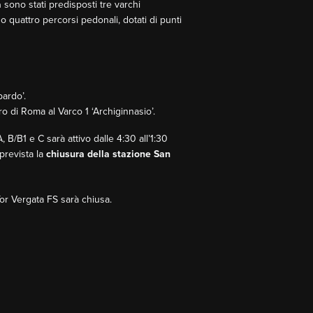
a
sono stati predisposti tre varchi
o quattro percorsi pedonali, dotati di punti
ardo’.
o di Roma al Varco 1 ‘Archiginnasio’.
, B/B1 e C sarà attivo dalle 4:30 all’1:30
 prevista la
chiusura della stazione San
Tor Vergata FS sarà chiusa.