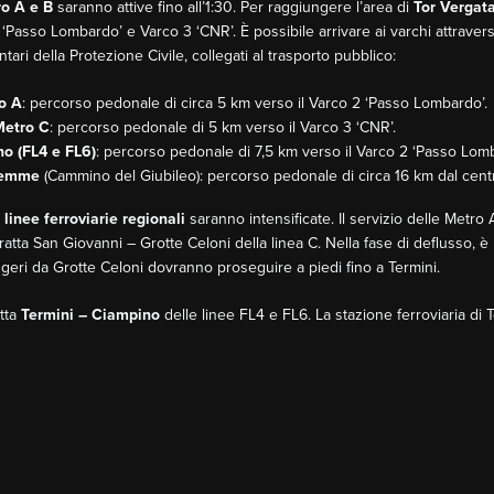
o A e B
saranno attive fino all’1:30. Per raggiungere l’area di
Tor Vergat
 ‘Passo Lombardo’ e Varco 3 ‘CNR’. È possibile arrivare ai varchi attravers
tari della Protezione Civile, collegati al trasporto pubblico:
o A
: percorso pedonale di circa 5 km verso il Varco 2 ‘Passo Lombardo’.
Metro C
: percorso pedonale di 5 km verso il Varco 3 ‘CNR’.
o (FL4 e FL6)
: percorso pedonale di 7,5 km verso il Varco 2 ‘Passo Lomb
alemme
(Cammino del Giubileo): percorso pedonale di circa 16 km dal centr
e
linee ferroviarie regionali
saranno intensificate. Il servizio delle Metro A
ratta San Giovanni – Grotte Celoni della linea C. Nella fase di deflusso, è
ggeri da Grotte Celoni dovranno proseguire a piedi fino a Termini.
atta
Termini – Ciampino
delle linee FL4 e FL6. La stazione ferroviaria di 