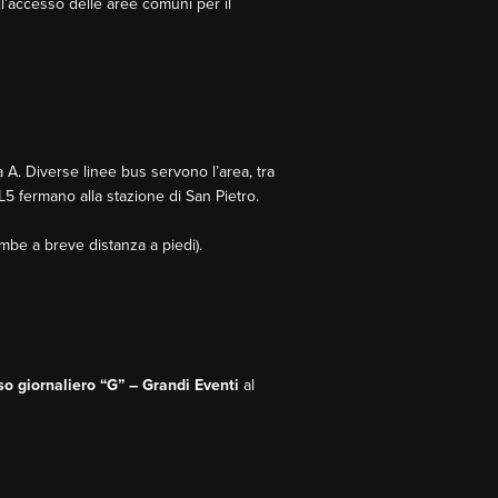
ll’accesso delle aree comuni per il
 A. Diverse linee bus servono l’area, tra
FL5 fermano alla stazione di San Pietro.
ambe a breve distanza a piedi).
o giornaliero “G” – Grandi Eventi
al