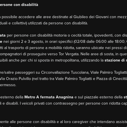
persone con disabilità
sarà possibile accedere alle aree destinate al Giubileo dei Giovani con mezz
duali e collettivi) utilizzati da persone con disabilità.
ata
per persone con disabilità motoria o cecità totale, ipovedenti, con disabi
te
nei giorni 2 e 3 agosto, in orari specifici (02/08 dalle 06:00 alle 18:00
ti al trasporto di persone a mobilità ridotta, saranno ubicate nei pressi d
compagnatori di proseguire verso Tor Vergata. Nelle aree di sosta, in quest
ibili anche per chi si sposta in metropolitana, utilizzando la
stazione di
e/salire passeggeri su Circonvallazione Tuscolana, Viale Palmiro Togliatti 
Via Orazio Pulvillo (nel tratto tra Viale Palmiro Togliatti e Piazza di Cinec
 permesso.
e esterno della
Metro A fermata Anagnina
e sul piazzale esterno della
s
gili e disabili. I veicoli privati con contrassegno per persone con ridotta
amente alle persone con disabilità e al loro caregiver che intendano assist