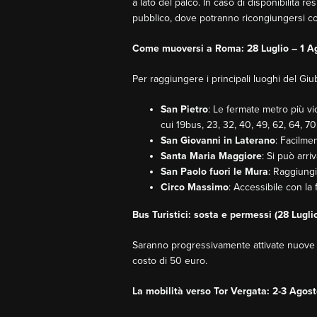
a lato del palco. In caso di disponibilità 
pubblico, dove potranno ricongiungersi co
Come muoversi a Roma: 28 Luglio – 1 A
Per raggiungere i principali luoghi del Giub
San Pietro
: Le fermate metro più v
cui 19bus, 23, 32, 40, 49, 62, 64, 70
San Giovanni in Laterano
: Facilme
Santa Maria Maggiore
: Si può arri
San Paolo fuori le Mura
: Raggiungi
Circo Massimo
: Accessibile con la
Bus Turistici: sosta e permessi (28 Lugli
Saranno progressivamente attivate nuov
costo di 50 euro.
La mobilità verso Tor Vergata: 2-3 Agos