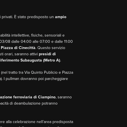
i privati. È stato predisposto un
ampio
lità intellettive, fisiche, sensoriali e
; 03/08 dalle 04:00 alle 07:00 e dalle 11:00
i
Piazza di Cinecittà
. Questo servizio
i orari, saranno attivi
presidi di
 riferimento Subaugusta (Metro A)
.
(nel tratto tra Via Quinto Publicio e Piazza
ittà). I pullman dovranno poi parcheggiare
tazione ferroviaria di Ciampino
, saranno
 capacità di deambulazione potranno
ere alla celebrazione nell’area predisposta