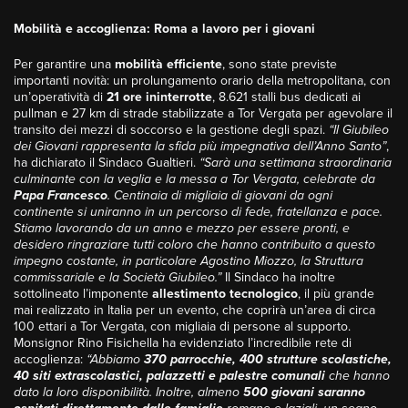
Mobilità e accoglienza: Roma a lavoro per i giovani
Per garantire una
mobilità efficiente
, sono state previste
importanti novità: un prolungamento orario della metropolitana, con
un’operatività di
21 ore ininterrotte
, 8.621 stalli bus dedicati ai
pullman e 27 km di strade stabilizzate a Tor Vergata per agevolare il
transito dei mezzi di soccorso e la gestione degli spazi.
“Il Giubileo
dei Giovani rappresenta la sfida più impegnativa dell’Anno Santo”
,
ha dichiarato il Sindaco Gualtieri.
“Sarà una settimana straordinaria
culminante con la veglia e la messa a Tor Vergata, celebrate da
Papa Francesco
. Centinaia di migliaia di giovani da ogni
continente si uniranno in un percorso di fede, fratellanza e pace.
Stiamo lavorando da un anno e mezzo per essere pronti, e
desidero ringraziare tutti coloro che hanno contribuito a questo
impegno costante, in particolare Agostino Miozzo, la Struttura
commissariale e la Società Giubileo.”
Il Sindaco ha inoltre
sottolineato l’imponente
allestimento tecnologico
, il più grande
mai realizzato in Italia per un evento, che coprirà un’area di circa
100 ettari a Tor Vergata, con migliaia di persone al supporto.
Monsignor Rino Fisichella ha evidenziato l’incredibile rete di
accoglienza:
“Abbiamo
370 parrocchie, 400 strutture scolastiche,
40 siti extrascolastici, palazzetti e palestre comunali
che hanno
dato la loro disponibilità. Inoltre, almeno
500 giovani saranno