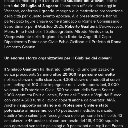
da tutto il mondo per il tanto atteso
Giubileo dei Giovani
, che si
terrà
dal 28 luglio al 3 agosto
. L’annuncio ufficiale, dato oggi in
Vaticano, conferma il grande impegno e la meticolosa preparazione
della città per questo evento epocale. Alla presentazione hanno
partecipato figure chiave come il Sindaco di Roma e Commissario
Straordinario per il Giubileo 2025,
Roberto Gualtieri
, l’Arcivescovo
Mons. Rino Fisichella, il Sottosegretario Alfredo Mantovano, la
Vicepresidente della Regione Lazio Roberta Angelilli, il Capo
Dipartimento Protezione Civile Fabio Ciciliano e il Prefetto di Roma
Lamberto Giannini.
Un enorme sforzo organizzativo per il Giubileo dei giovani
Il
Sindaco Gualtieri
ha illustrato i dettagli di un’organizzazione
senza precedenti. Saranno
oltre 20.000 le persone coinvolte
nell’assistenza e nella sicurezza: 4.308 steward e addetti ai servizi
per i pellegrini, 100 ditte impegnate nelle varie operazioni, 3.000
volontari di Protezione Civile, 500 volontari della Santa Sede e
1.000 agenti tra Polizia Locale, Forze dell’Ordine e Vigili del Fuoco,
con circa 4.600 turni di lavoro coperti anche da operatori AMA.
Anche il
supporto sanitario e di Protezione Civile è stato
potenziato al massimo
, con 10 postazioni mediche avanzate,
quattro ‘aree calme’ per l’accoglienza delle persone in difficoltà, 43
ambulanze e 46 postazioni con personale del 118, 4.200 squadre
con operatori sanitari e psicologi e 9 postazioni dei Vigili del Fuoco.