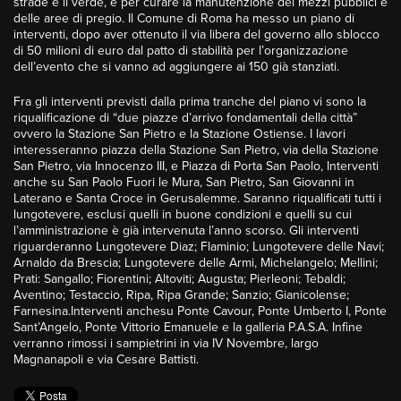
strade e il verde, e per curare la manutenzione dei mezzi pubblici e
delle aree di pregio. Il Comune di Roma ha messo un piano di
interventi, dopo aver ottenuto il via libera del governo allo sblocco
di 50 milioni di euro dal patto di stabilità per l’organizzazione
dell’evento che si vanno ad aggiungere ai 150 già stanziati.
Fra gli interventi previsti dalla prima tranche del piano vi sono la
riqualificazione di “due piazze d’arrivo fondamentali della città”
ovvero la Stazione San Pietro e la Stazione Ostiense. I lavori
interesseranno piazza della Stazione San Pietro, via della Stazione
San Pietro, via Innocenzo III, e Piazza di Porta San Paolo, Interventi
anche su San Paolo Fuori le Mura, San Pietro, San Giovanni in
Laterano e Santa Croce in Gerusalemme. Saranno riqualificati tutti i
lungotevere, esclusi quelli in buone condizioni e quelli su cui
l’amministrazione è già intervenuta l’anno scorso. Gli interventi
riguarderanno Lungotevere Diaz; Flaminio; Lungotevere delle Navi;
Arnaldo da Brescia; Lungotevere delle Armi, Michelangelo; Mellini;
Prati: Sangallo; Fiorentini; Altoviti; Augusta; Pierleoni; Tebaldi;
Aventino; Testaccio, Ripa, Ripa Grande; Sanzio; Gianicolense;
Farnesina.Interventi anchesu Ponte Cavour, Ponte Umberto I, Ponte
Sant’Angelo, Ponte Vittorio Emanuele e la galleria P.A.S.A. Infine
verranno rimossi i sampietrini in via IV Novembre, largo
Magnanapoli e via Cesare Battisti.