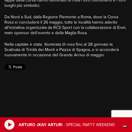
tappe della corsa hanno illuminato di rosa i loro monumenti e i loro
luoghi più simbolici.
Da Nord a Sud, dalla Regione Piemonte a Roma, dove la Corsa
Rosa si concluderà il 26 maggio, tutte le località hanno aderito
all’iniziativa organizzata da RCS Sport con la collaborazione di Enel,
main sponsor dell’evento e della Maglia Rosa.
Nella capitale è stata illuminata di rosa fino al 28 gennaio la
Scalinata di Trinità dei Monti a Piazza di Spagna, e si accenderà
nuovamente in occasione del Grande Arrivo di maggio.
ARTURO JKAY ARTURI
-
SPECIAL PARTY WEEKEND